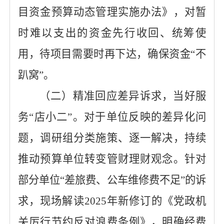
目资金预算动态管理实施办法》，对暂
时难以支出的资金先行收回、统筹使
用，待项目需要时再下达，确保资金
“不
趴窝”。
（
二
）
精准回应
差异
诉求，
当
好服
务
“店小二”。
对于单位反映的差异化问
题，调研组分类施策、逐一解决
，
持续
推动
预算单位转变管财理财观念
。针对
部分单位
“差旅费、公车维修费不足”的诉
求，现场解读2025年新修订的《党政机
关厉行节约反对浪费条例》，明确经费