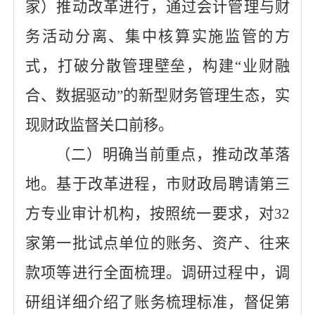
家）推动改革进行，
通过会计管理与财
务活动分离、集中核算
实施
监管
的方
式
，打破分散管理壁垒，构建
“业财融
合、数据驱动”的新型财务管理生态，实
现财政监督关口前移。
（二）明确
当前
重点，推动改革落
地。
基于
改革进程，
市财政局
聘请第三
方专业审计机构，按照
统一要求，对
32
家第一批试点单位的
账务、资产、往来
款项等进行全面梳理
。
调研过程中，调
研组详细介绍了账务梳理标准，督促
第