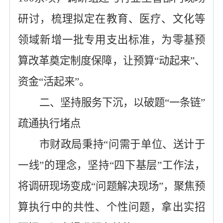
研讨，
梳理拟定
在教育、医疗、文化等
领域新增一批专用支出标准，为零基预
算改革
奠定
制度
保障
，让预算
“动起来”、
资金“活起来”。
二、坚持服务下沉，以
破题
“
一条链
”
疏通
执行堵点
市财政局秉持
“问需于单位、送计于
一线”的理念，
坚持
“四下基层”工作法，
将调研现场变成
“问题解决现场”，聚焦预
算执行中的共性、个性问题，拿出实招