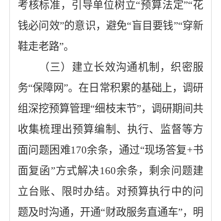
考核标准
，
引导单位树立
“预算法定”“花
钱必问效”的意识，
避免
“盲目要钱”“穿新
鞋走老路”
。
（
三
）
建立长效
沟通
机制，织密服
务
“保障网”。
在日常积累的基础上，调研
组深挖预算管理
“细枝末节”，
调研期间
共
收集
梳理出
预算编制、执行、监督等方
面问题
困难
170余
条，通过
“现场答复+书
面复函”方式解决
160
余条
，
剩余问题建
立台账、限时办结。
对预算执行中的问
题及时沟通，
开通
“财政服务直通车”，明