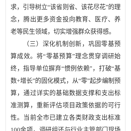
求
，引导树立
“该省则省、该花尽花”的理
念，腾出更多资金投向教育、医疗、养
老等民生领域，切实增强群众获得感。
（
三
）
深化
机制创新
，
巩固零基预
算成效
。
将
“零基预算”理念贯穿调研
始
终
，指导单位摒弃
“惯例依赖”，打破“基
数+增长”的固化模式
，
从
“零”起步编制预
算
，
通过详实的基础数据支撑和支出标
准测算，重新评估项目政策依据的可行
性。
当前
全市已建立各类财政支出标准
100余项，调研组还与行业主管部门现场