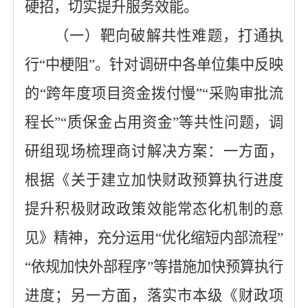
硬招，切实提升服务效能。
（
一
）
靶向破解共性难题，打通执
行
“中梗阻”。
针对调研中各单位集中反映
的
“跨年度项目资金拨付慢”“采购审批流
程长”“质保金占用资金”等
共性
问题，调
研组
现
场梳理
商讨
解决方案：
一方面，
根据
《关于建立加快财政预算执行进度
提升积极财政政策效能常态化机制的意
见》
精神
，
充分运用
“优化缩短内部流程”
“依规加快外部程序”等措施加快预算执行
进度
；
另一方面，落实市本级《财政项