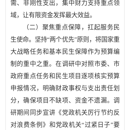
需、非刚性支出，集中财力支持重点领
域，让有限资金发挥最大效益。
（
二
）
聚焦
重点保障
，扛起
服务民
生
使命。
坚持
“两个优先”原则，将国家重
大战略任务和基本民生保障作为预算编
制的重中之重。
在
调研中
对照
市委、市
政府重点任务
和
民生项目
逐项核实
预算
申报情况，
明确
财政事权与支出责任划
分，确保项目不缺项、资金不遗漏。
调
研期间同步宣讲
《党政机关厉行节约反
对浪费条例》
和党政机关
“过紧日子”
要