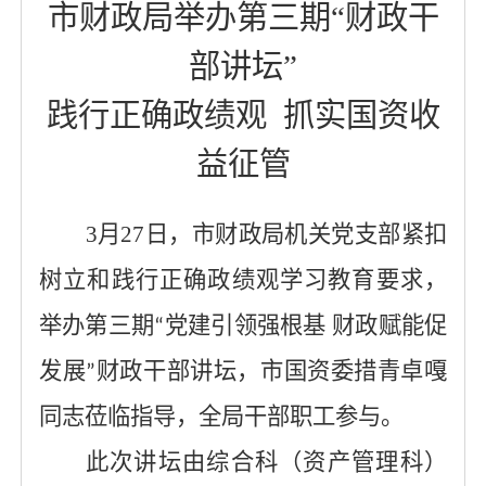
市财政局举办
第
三
期
“财政干
部讲坛”
践行正确政绩观
抓实国资收
益征管
3
月
27
日，市财政局机关党支部紧扣
树立和践行正确政绩观学习教育要求，
举办第
三
期
党建引领强根基 财政赋能促
“
发展
财政干部讲坛，市国资委措青卓嘎
”
同志莅临指导，全局干部职工参与。
此次讲坛由
综合科（资产管理科）