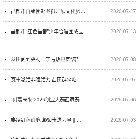
昌都市自组团赴老挝开展文化旅游经贸交流活动取得圆满成功
2026-07-17
昌都市“红色昌都”少年合唱团成立
2026-07-13
从田间到央视：丁青热巴舞“舞”出非遗传承新路径
2026-07-08
赛事激活非遗活力 盐田群众吃上“文旅增收饭”
2026-07-07
“创赢未来”2026创业大赛西藏赛区选拔赛在昌都圆满落幕
2026-07-06
赓续红色血脉 凝聚奋进力量 || 我市各级各部门开展“七一”系列主...
2026-07-03