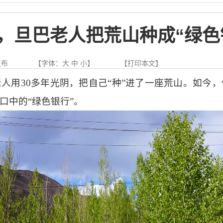
年，旦巴老人把荒山种成“绿色
发布
【字体：
大
中
小
】
【
打印本文
】
老人用30多年光阴，把自己“种”进了一座荒山。如今
口中的“绿色银行”。