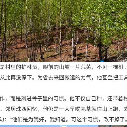
巴是村里的护林员，眼前的山坡一片荒芜，不见一棵树
从此再没停下。为省去来回搬运的力气，他甚至把工
作，而是刻进骨子里的习惯。他不仅自己种，还带着
。邻居珠西回忆，他仍是一大早喝完茶就往山上跑，
一句：“他们是为我好，我知道。可这个习惯，改不掉了