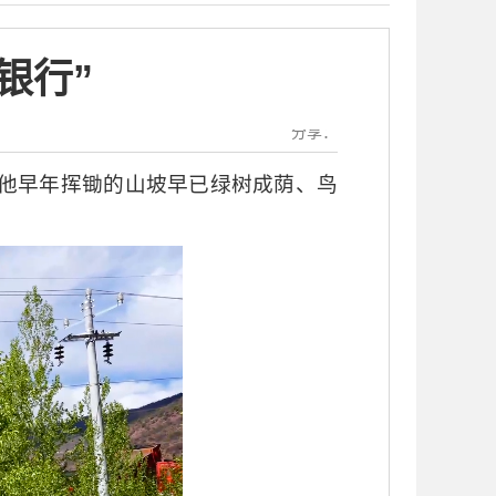
银行”
分享：
，他早年挥锄的山坡早已绿树成荫、鸟